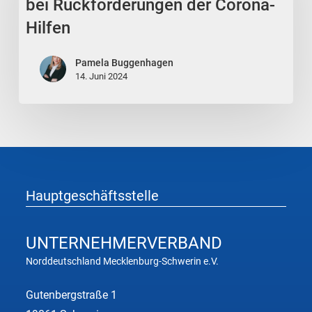
Rückforderungen
bei Rückforderungen der Corona-
der
Hilfen
Corona-
Hilfen
Pamela Buggenhagen
14. Juni 2024
Hauptgeschäftsstelle
UNTERNEHMER
VERBAND
Norddeutschland Mecklenburg-Schwerin e.V.
Gutenbergstraße 1