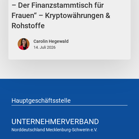
Der
– Der Finanzstammtisch für
Finanzstammtisch
Frauen“ – Kryptowährungen &
für
Rohstoffe
Frauen“
–
Carolin Hegewald
Kryptowährungen
14. Juli 2026
&
Rohstoffe
Hauptgeschäftsstelle
UNTERNEHMER
VERBAND
Norddeutschland Mecklenburg-Schwerin e.V.