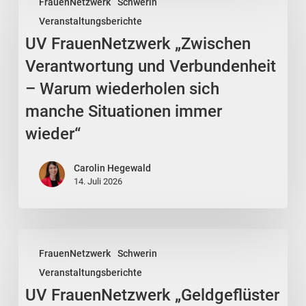
FrauenNetzwerk
Schwerin
FrauenNetzwerk
Veranstaltungsberichte
„Zwischen
UV FrauenNetzwerk „Zwischen
Verantwortung
und
Verantwortung und Verbundenheit
Verbundenheit
– Warum wiederholen sich
–
manche Situationen immer
Warum
wieder“
wiederholen
sich
Carolin Hegewald
manche
14. Juli 2026
Situationen
immer
wieder“
UV
FrauenNetzwerk
Schwerin
FrauenNetzwerk
Veranstaltungsberichte
„Geldgeflüster
UV FrauenNetzwerk „Geldgeflüster
–