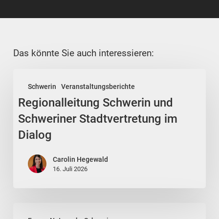
Das könnte Sie auch interessieren:
Regionalleitung
Schwerin
Veranstaltungsberichte
Schwerin
Regionalleitung Schwerin und
und
Schweriner
Schweriner Stadtvertretung im
Stadtvertretung
Dialog
im
Dialog
Carolin Hegewald
16. Juli 2026
UV