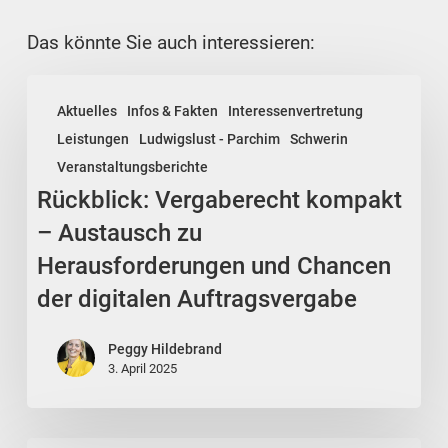
Das könnte Sie auch interessieren:
Rückblick:
Aktuelles
Infos & Fakten
Interessenvertretung
Vergaberecht
Leistungen
Ludwigslust - Parchim
Schwerin
kompakt
Veranstaltungsberichte
–
Rückblick: Vergaberecht kompakt
Austausch
zu
– Austausch zu
Herausforderungen
Herausforderungen und Chancen
und
der digitalen Auftragsvergabe
Chancen
der
Peggy Hildebrand
digitalen
3. April 2025
Auftragsvergabe