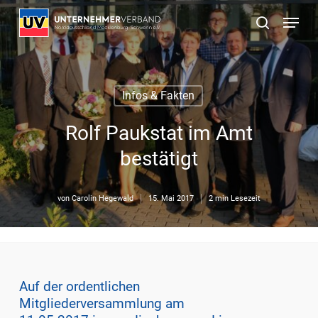
Skip
Menu
to
suchen
main
content
Infos & Fakten
Rolf Paukstat im Amt
bestätigt
von
Carolin Hegewald
15. Mai 2017
2 min Lesezeit
Auf der ordentlichen
Mitgliederversammlung am