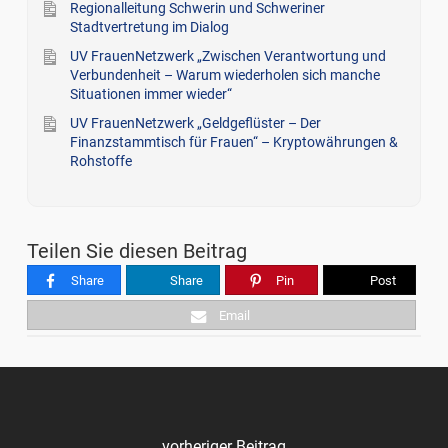
Regionalleitung Schwerin und Schweriner
Stadtvertretung im Dialog
UV FrauenNetzwerk „Zwischen Verantwortung und
Verbundenheit – Warum wiederholen sich manche
Situationen immer wieder“
UV FrauenNetzwerk „Geldgeflüster – Der
Finanzstammtisch für Frauen“ – Kryptowährungen &
Rohstoffe
Teilen Sie diesen Beitrag
Share
Share
Pin
Post
Email
vorheriger Beitrag