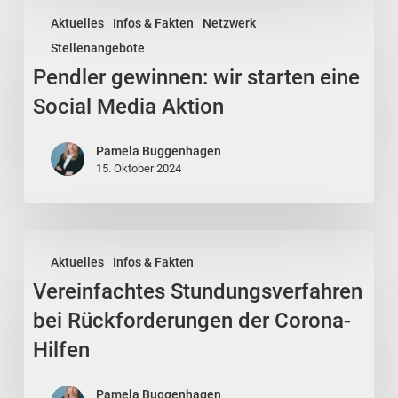
Pendler
Aktuelles
Infos & Fakten
Netzwerk
gewinnen:
Stellenangebote
wir
Pendler gewinnen: wir starten eine
starten
eine
Social Media Aktion
Social
Media
Pamela Buggenhagen
15. Oktober 2024
Aktion
Vereinfachtes
Aktuelles
Infos & Fakten
Stundungsverfahren
Vereinfachtes Stundungsverfahren
bei
Rückforderungen
bei Rückforderungen der Corona-
der
Hilfen
Corona-
Hilfen
Pamela Buggenhagen