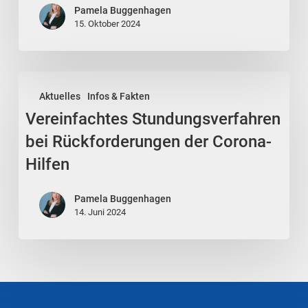
Media
Pamela Buggenhagen
15. Oktober 2024
Aktion
Vereinfachtes
Aktuelles
Infos & Fakten
Stundungsverfahren
Vereinfachtes Stundungsverfahren
bei
Rückforderungen
bei Rückforderungen der Corona-
der
Hilfen
Corona-
Hilfen
Pamela Buggenhagen
14. Juni 2024