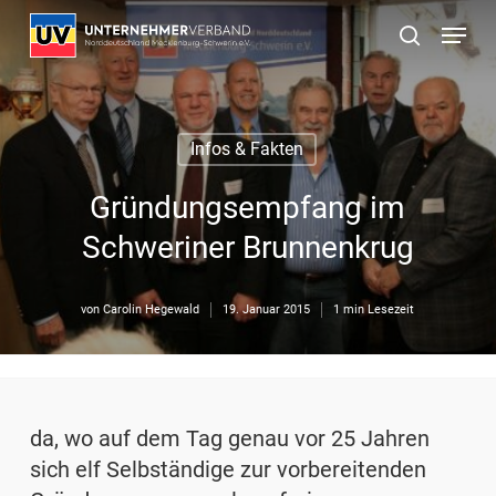
Skip
Menu
to
suchen
main
content
Infos & Fakten
Gründungsempfang im
Schweriner Brunnenkrug
von
Carolin Hegewald
19. Januar 2015
1 min Lesezeit
da, wo auf dem Tag genau vor 25 Jahren
sich elf Selbständige zur vorbereitenden