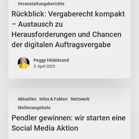
Veranstaltungsberichte
–
Rückblick: Vergaberecht kompakt
Austausch
zu
– Austausch zu
Herausforderungen
Herausforderungen und Chancen
und
der digitalen Auftragsvergabe
Chancen
der
Peggy Hildebrand
digitalen
3. April 2025
Auftragsvergabe
Pendler
Aktuelles
Infos & Fakten
Netzwerk
gewinnen:
Stellenangebote
wir
Pendler gewinnen: wir starten eine
starten
eine
Social Media Aktion
Social