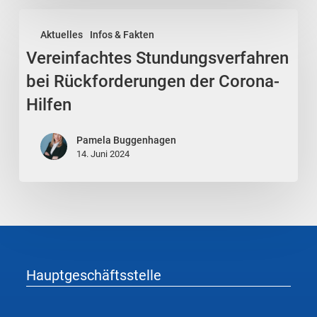
Vereinfachtes
Aktuelles
Infos & Fakten
Stundungsverfahren
Vereinfachtes Stundungsverfahren
bei
Rückforderungen
bei Rückforderungen der Corona-
der
Hilfen
Corona-
Hilfen
Pamela Buggenhagen
14. Juni 2024
Hauptgeschäftsstelle