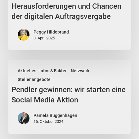
Herausforderungen
Herausforderungen und Chancen
und
der digitalen Auftragsvergabe
Chancen
der
Peggy Hildebrand
digitalen
3. April 2025
Auftragsvergabe
Pendler
Aktuelles
Infos & Fakten
Netzwerk
gewinnen:
Stellenangebote
wir
Pendler gewinnen: wir starten eine
starten
eine
Social Media Aktion
Social
Media
Pamela Buggenhagen
15. Oktober 2024
Aktion