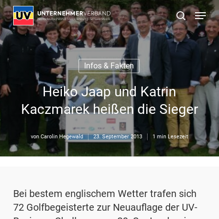
Skip
Menu
to
suchen
main
content
Infos & Fakten
Heiko Jaap und Katrin
Kaczmarek heißen die Sieger
von
Carolin Hegewald
23. September 2013
1 min Lesezeit
Bei bestem englischem Wetter trafen sich
72 Golfbegeisterte zur Neuauflage der UV-