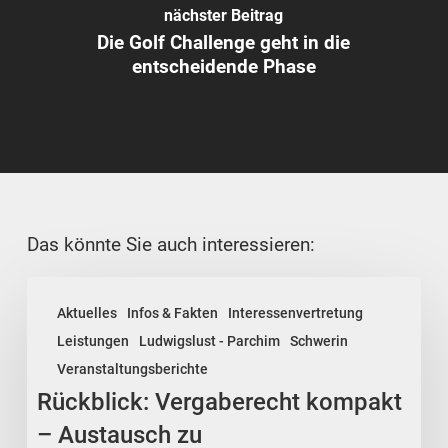
nächster Beitrag
Die Golf Challenge geht in die
entscheidende Phase
Das könnte Sie auch interessieren:
Rückblick:
Aktuelles
Infos & Fakten
Interessenvertretung
Vergaberecht
Leistungen
Ludwigslust - Parchim
Schwerin
kompakt
Veranstaltungsberichte
–
Rückblick: Vergaberecht kompakt
Austausch
zu
– Austausch zu