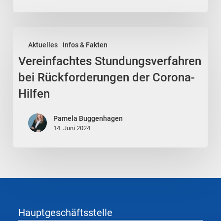
Vereinfachtes
Aktuelles
Infos & Fakten
Stundungsverfahren
Vereinfachtes Stundungsverfahren
bei
Rückforderungen
bei Rückforderungen der Corona-
der
Hilfen
Corona-
Hilfen
Pamela Buggenhagen
14. Juni 2024
Hauptgeschäftsstelle