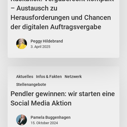
zu
– Austausch zu
Herausforderungen
Herausforderungen und Chancen
und
der digitalen Auftragsvergabe
Chancen
der
Peggy Hildebrand
digitalen
3. April 2025
Auftragsvergabe
Pendler
Aktuelles
Infos & Fakten
Netzwerk
gewinnen:
Stellenangebote
wir
Pendler gewinnen: wir starten eine
starten
eine
Social Media Aktion
Social
Media
Pamela Buggenhagen
15. Oktober 2024
Aktion