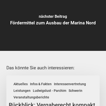
nächster Beitrag
Fördermittel zum Ausbau der Marina Nord
Das könnte Sie auch interessieren:
Rückblick:
Aktuelles
Infos & Fakten
Interessenvertretung
Vergaberecht
Leistungen
Ludwigslust - Parchim
Schwerin
kompakt
Veranstaltungsberichte
–
Rückblick: Vergaberecht kompakt
Austausch