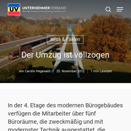
Skip
Menu
to
suchen
main
content
Infos & Fakten
Der Umzug ist vollzogen
von
Carolin Hegewald
20. November 2012
1 min Lesezeit
In der 4. Etage des modernen Bürogebäudes
verfügen die Mitarbeiter über fünf
Büroräume, die zweckmäßig und mit
modernster Technik ausgestattet, die