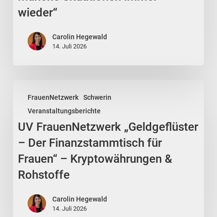
Warum
wieder“
wiederholen
sich
Carolin Hegewald
manche
14. Juli 2026
Situationen
immer
wieder“
UV
FrauenNetzwerk
Schwerin
FrauenNetzwerk
Veranstaltungsberichte
„Geldgeflüster
UV FrauenNetzwerk „Geldgeflüster
–
Der
– Der Finanzstammtisch für
Finanzstammtisch
Frauen“ – Kryptowährungen &
für
Rohstoffe
Frauen“
–
Carolin Hegewald
Kryptowährungen
14. Juli 2026