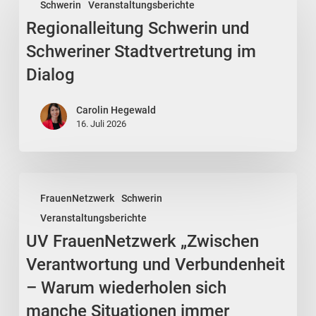
Schwerin
Veranstaltungsberichte
Schwerin
Regionalleitung Schwerin und
und
Schweriner
Schweriner Stadtvertretung im
Stadtvertretung
Dialog
im
Dialog
Carolin Hegewald
16. Juli 2026
UV
FrauenNetzwerk
Schwerin
FrauenNetzwerk
Veranstaltungsberichte
„Zwischen
UV FrauenNetzwerk „Zwischen
Verantwortung
und
Verantwortung und Verbundenheit
Verbundenheit
– Warum wiederholen sich
–
manche Situationen immer