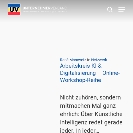
Skip
Menu
to
suchen
main
content
René Morawetz
In
Netzwerk
Arbeitskreis KI &
Digitalisierung – Online-
Workshop-Reihe
Nicht zuhören, sondern
mitmachen Mal ganz
ehrlich: Über Künstliche
Intelligenz redet gerade
jeder. In jeder…