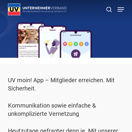
Skip
Menu
to
suchen
main
content
UV moin! App – Mitglieder erreichen. Mit
Sicherheit.
Kommunikation sowie einfache &
unkomplizierte Vernetzung
Heutzutage gefragter denn je. Mit unserer