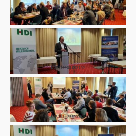
k 20211103 085942
k 20211103 092159
k 20211103 092221