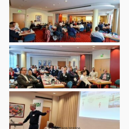
k 20211103 092606
k 20211103 102154
k 20211103 103506