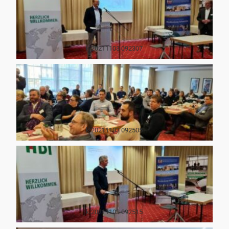
k 20211103 092307
k 20211103 092505
k 20211103 092515