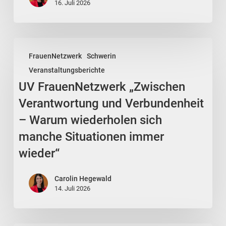
16. Juli 2026
UV
FrauenNetzwerk
Schwerin
FrauenNetzwerk
Veranstaltungsberichte
„Zwischen
UV FrauenNetzwerk „Zwischen
Verantwortung
und
Verantwortung und Verbundenheit
Verbundenheit
– Warum wiederholen sich
–
manche Situationen immer
Warum
wieder“
wiederholen
sich
Carolin Hegewald
manche
14. Juli 2026
Situationen
immer