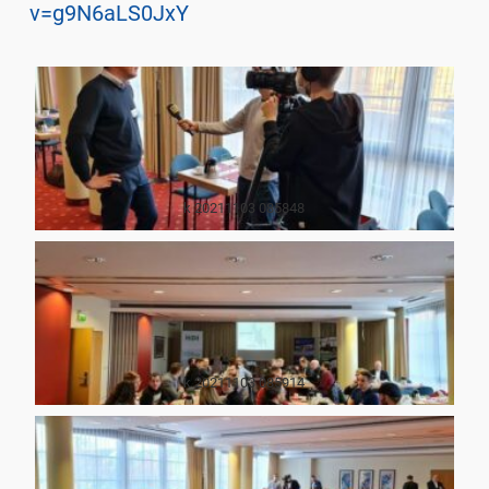
v=g9N6aLS0JxY
k 20211103 085848
k 20211103 085914