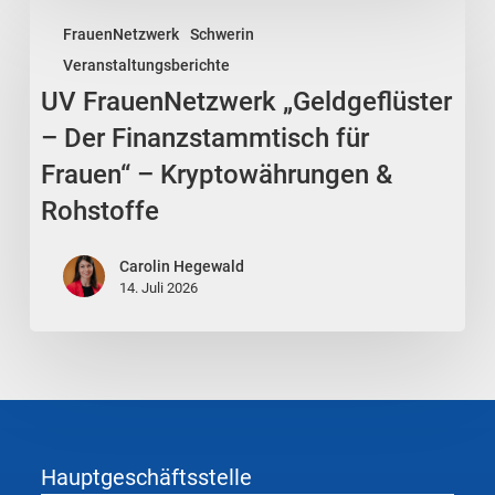
wieder“
UV
FrauenNetzwerk
Schwerin
FrauenNetzwerk
Veranstaltungsberichte
„Geldgeflüster
UV FrauenNetzwerk „Geldgeflüster
–
Der
– Der Finanzstammtisch für
Finanzstammtisch
Frauen“ – Kryptowährungen &
für
Rohstoffe
Frauen“
–
Carolin Hegewald
Kryptowährungen
14. Juli 2026
&
Rohstoffe
Hauptgeschäftsstelle