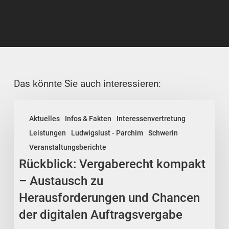
Das könnte Sie auch interessieren:
Rückblick:
Aktuelles
Infos & Fakten
Interessenvertretung
Vergaberecht
Leistungen
Ludwigslust - Parchim
Schwerin
kompakt
Veranstaltungsberichte
–
Rückblick: Vergaberecht kompakt
Austausch
zu
– Austausch zu
Herausforderungen
Herausforderungen und Chancen
und
der digitalen Auftragsvergabe
Chancen