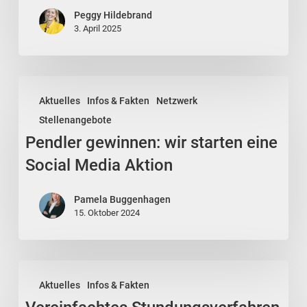
der
Peggy Hildebrand
digitalen
3. April 2025
Auftragsvergabe
Pendler
Aktuelles
Infos & Fakten
Netzwerk
gewinnen:
Stellenangebote
wir
Pendler gewinnen: wir starten eine
starten
eine
Social Media Aktion
Social
Media
Pamela Buggenhagen
15. Oktober 2024
Aktion
Vereinfachtes
Aktuelles
Infos & Fakten
Stundungsverfahren