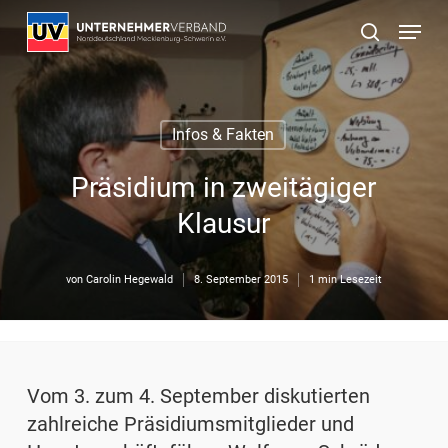
Skip
Menu
to
suchen
main
content
Infos & Fakten
Präsidium in zweitägiger
Klausur
von
Carolin Hegewald
8. September 2015
1 min Lesezeit
Vom 3. zum 4. September diskutierten
zahlreiche Präsidiumsmitglieder und