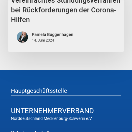
Vereinfachtes Stundungsverfahren
bei
Rückforderungen
bei Rückforderungen der Corona-
der
Hilfen
Corona-
Hilfen
Pamela Buggenhagen
14. Juni 2024
Hauptgeschäftsstelle
UNTERNEHMER
VERBAND
Norddeutschland Mecklenburg-Schwerin e.V.