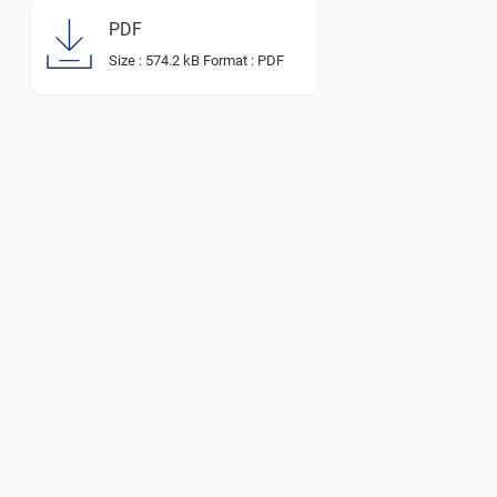
PDF
Size :
574.2 kB
Format :
PDF
Sie möchten eine Anzeige inserieren?
20 %
auf vier Anzeigen
15%