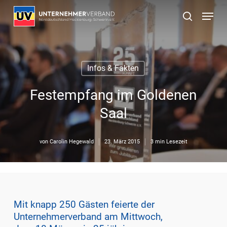
Skip
Menu
to
suchen
main
content
Infos & Fakten
Festempfang im Goldenen
Saal
von
Carolin Hegewald
23. März 2015
3 min Lesezeit
Mit knapp 250 Gästen feierte der
Unternehmerverband am Mittwoch,