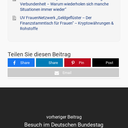
Verbundenheit – Warum wiederholen sich manche
Situationen immer wieder“
UV FrauenNetzwerk „Geldgeflüster – Der
Finanzstammtisch für Frauen“ – Kryptowährungen &
Rohstoffe
Teilen Sie diesen Beitrag
Share
Share
Pin
Post
Email
vorheriger Beitrag
Besuch im Deutschen Bundestag