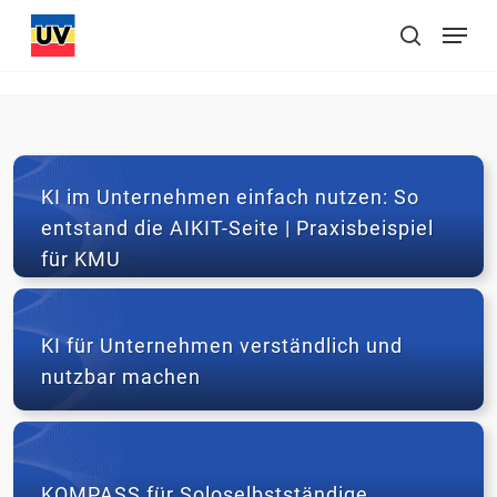
Skip
Menu
to
suchen
main
content
KI
im
KI im Unternehmen einfach nutzen: So
Unternehmen
entstand die AIKIT-Seite | Praxisbeispiel
einfach
für KMU
nutzen:
So
KI
entstand
für
KI für Unternehmen verständlich und
die
Unternehmen
nutzbar machen
AIKIT-
verständlich
Seite
und
|
nutzbar
KOMPASS
Praxisbeispiel
machen
für
für
Soloselbstständige
KOMPASS für Soloselbstständige