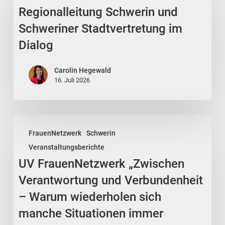
Regionalleitung Schwerin und
und
Schweriner
Schweriner Stadtvertretung im
Stadtvertretung
Dialog
im
Dialog
Carolin Hegewald
16. Juli 2026
UV
FrauenNetzwerk
Schwerin
FrauenNetzwerk
Veranstaltungsberichte
„Zwischen
UV FrauenNetzwerk „Zwischen
Verantwortung
und
Verantwortung und Verbundenheit
Verbundenheit
– Warum wiederholen sich
–
manche Situationen immer
Warum