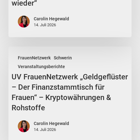
wieder“
wiederholen
sich
Carolin Hegewald
manche
14. Juli 2026
Situationen
immer
wieder“
UV
FrauenNetzwerk
Schwerin
FrauenNetzwerk
Veranstaltungsberichte
„Geldgeflüster
UV FrauenNetzwerk „Geldgeflüster
–
Der
– Der Finanzstammtisch für
Finanzstammtisch
Frauen“ – Kryptowährungen &
für
Rohstoffe
Frauen“
–
Carolin Hegewald
Kryptowährungen
14. Juli 2026
&