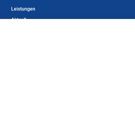
Leistungen
Aktuell
Termine
Unternehmerzeitung
Rechtliches
Kontakt
Impressum
Datenschutzerklärung
Cookie-Richtlinie (EU)
Barrierefreiheitserklärung