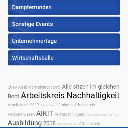
Dampferrunden
Sonstige Events
Unternehmertage
Wirtschaftsbälle
Alle sitzen im gleichen
2019
Ausbildertrainingscamp
Arbeitskreis Nachhaltigkeit
Boot
Arbeitskreis
2017
12minme
Arbeitskreis
Awesome
AIKIT
Personalwesen
Austausch
Apex
Ausschreibung
Art
Abo
Ausbildung
2018
Arbeitskreis
Auszubildende