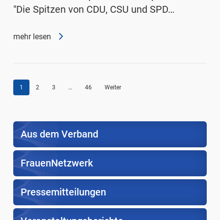
"Die Spitzen von CDU, CSU und SPD…
mehr lesen
1
2
3
…
46
Weiter
Aus dem Verband
FrauenNetzwerk
Pressemitteilungen