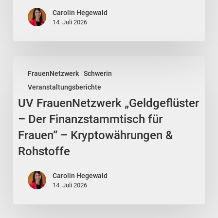
sich
Carolin Hegewald
manche
14. Juli 2026
Situationen
immer
wieder“
UV
FrauenNetzwerk
Schwerin
FrauenNetzwerk
Veranstaltungsberichte
„Geldgeflüster
UV FrauenNetzwerk „Geldgeflüster
–
Der
– Der Finanzstammtisch für
Finanzstammtisch
Frauen“ – Kryptowährungen &
für
Rohstoffe
Frauen“
–
Carolin Hegewald
Kryptowährungen
14. Juli 2026
&
Rohstoffe