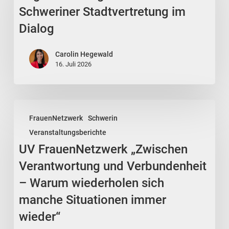
Schweriner
Schweriner Stadtvertretung im
Stadtvertretung
Dialog
im
Dialog
Carolin Hegewald
16. Juli 2026
UV
FrauenNetzwerk
Schwerin
FrauenNetzwerk
Veranstaltungsberichte
„Zwischen
UV FrauenNetzwerk „Zwischen
Verantwortung
und
Verantwortung und Verbundenheit
Verbundenheit
– Warum wiederholen sich
–
manche Situationen immer
Warum
wieder“
wiederholen