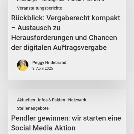
kompakt
Veranstaltungsberichte
–
Rückblick: Vergaberecht kompakt
Austausch
zu
– Austausch zu
Herausforderungen
Herausforderungen und Chancen
und
der digitalen Auftragsvergabe
Chancen
der
Peggy Hildebrand
digitalen
3. April 2025
Auftragsvergabe
Pendler
Aktuelles
Infos & Fakten
Netzwerk
gewinnen:
Stellenangebote
wir
Pendler gewinnen: wir starten eine
starten
eine
Social Media Aktion