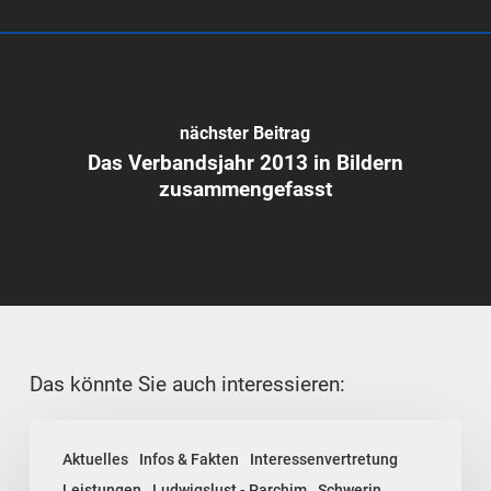
nächster Beitrag
Das Verbandsjahr 2013 in Bildern
zusammengefasst
Das könnte Sie auch interessieren:
Rückblick:
Aktuelles
Infos & Fakten
Interessenvertretung
Vergaberecht
Leistungen
Ludwigslust - Parchim
Schwerin