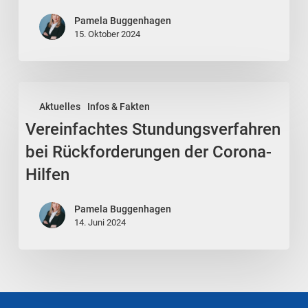
Social
Media
Pamela Buggenhagen
15. Oktober 2024
Aktion
Vereinfachtes
Aktuelles
Infos & Fakten
Stundungsverfahren
Vereinfachtes Stundungsverfahren
bei
Rückforderungen
bei Rückforderungen der Corona-
der
Hilfen
Corona-
Hilfen
Pamela Buggenhagen
14. Juni 2024