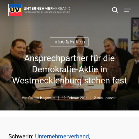
Skip
Menu
to
suchen
main
content
Infos & Fakten
Ansprechpartner für die
Demokratie-Aktie in
Westmecklenburg stehen fest
von
Carolin Hegewald
19. Februar 2014
2 min Lesezeit
Schwerin:
Unternehmerverband,