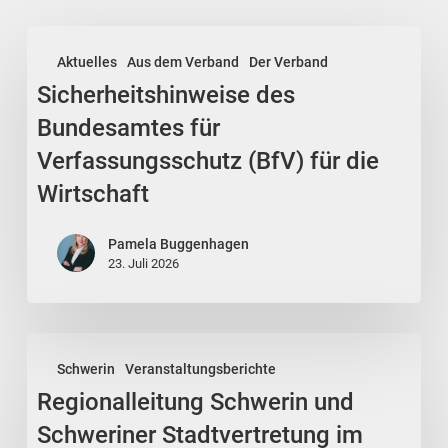
Sicherheitshinweise
Aktuelles
Aus dem Verband
Der Verband
des
Sicherheitshinweise des
Bundesamtes
für
Bundesamtes für
Verfassungsschutz
Verfassungsschutz (BfV) für die
(BfV)
Wirtschaft
für
die
Pamela Buggenhagen
Wirtschaft
23. Juli 2026
Regionalleitung
Schwerin
Veranstaltungsberichte
Schwerin
Regionalleitung Schwerin und
und
Schweriner
Schweriner Stadtvertretung im