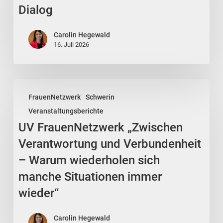
Stadtvertretung
Dialog
im
Dialog
Carolin Hegewald
16. Juli 2026
UV
FrauenNetzwerk
Schwerin
FrauenNetzwerk
Veranstaltungsberichte
„Zwischen
UV FrauenNetzwerk „Zwischen
Verantwortung
und
Verantwortung und Verbundenheit
Verbundenheit
– Warum wiederholen sich
–
manche Situationen immer
Warum
wieder“
wiederholen
sich
Carolin Hegewald