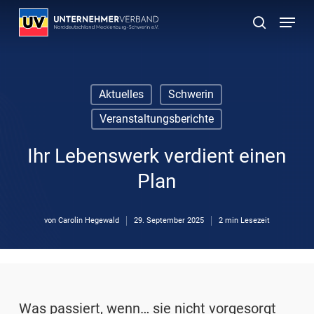
Skip
Menu
to
suchen
main
content
Aktuelles
Schwerin
Veranstaltungsberichte
Ihr Lebenswerk verdient einen
Plan
von
Carolin Hegewald
29. September 2025
2 min Lesezeit
Was passiert, wenn… sie nicht vorgesorgt