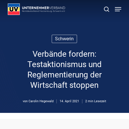
Skip
Menu
to
suchen
main
content
Schwerin
Verbände fordern:
Testaktionismus und
Reglementierung der
Wirtschaft stoppen
von
Carolin Hegewald
14. April 2021
2 min Lesezeit