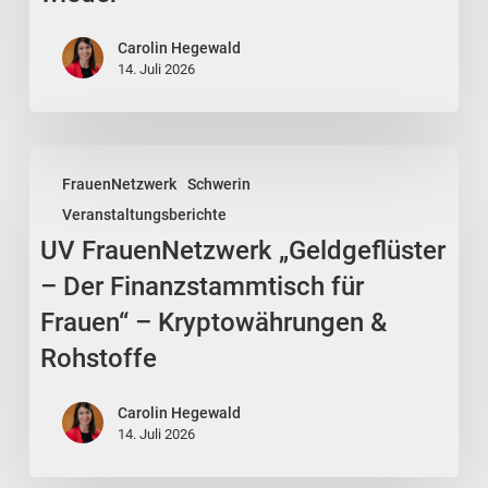
wiederholen
sich
Carolin Hegewald
manche
14. Juli 2026
Situationen
immer
wieder“
UV
FrauenNetzwerk
Schwerin
FrauenNetzwerk
Veranstaltungsberichte
„Geldgeflüster
UV FrauenNetzwerk „Geldgeflüster
–
Der
– Der Finanzstammtisch für
Finanzstammtisch
Frauen“ – Kryptowährungen &
für
Rohstoffe
Frauen“
–
Carolin Hegewald
Kryptowährungen
14. Juli 2026
&