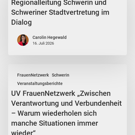
Regionalleitung Schwerin und
und
Schweriner
Schweriner Stadtvertretung im
Stadtvertretung
Dialog
im
Dialog
Carolin Hegewald
16. Juli 2026
UV
FrauenNetzwerk
Schwerin
FrauenNetzwerk
Veranstaltungsberichte
„Zwischen
UV FrauenNetzwerk „Zwischen
Verantwortung
und
Verantwortung und Verbundenheit
Verbundenheit
– Warum wiederholen sich
–
manche Situationen immer
Warum
wieder“