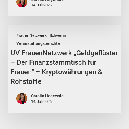
manche
14. Juli 2026
Situationen
immer
wieder“
UV
FrauenNetzwerk
Schwerin
FrauenNetzwerk
Veranstaltungsberichte
„Geldgeflüster
UV FrauenNetzwerk „Geldgeflüster
–
Der
– Der Finanzstammtisch für
Finanzstammtisch
Frauen“ – Kryptowährungen &
für
Rohstoffe
Frauen“
–
Carolin Hegewald
Kryptowährungen
14. Juli 2026
&
Rohstoffe