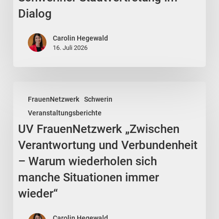
Stadtvertretung
Dialog
im
Dialog
Carolin Hegewald
16. Juli 2026
UV
FrauenNetzwerk
Schwerin
FrauenNetzwerk
Veranstaltungsberichte
„Zwischen
UV FrauenNetzwerk „Zwischen
Verantwortung
und
Verantwortung und Verbundenheit
Verbundenheit
– Warum wiederholen sich
–
manche Situationen immer
Warum
wieder“
wiederholen
sich
Carolin Hegewald