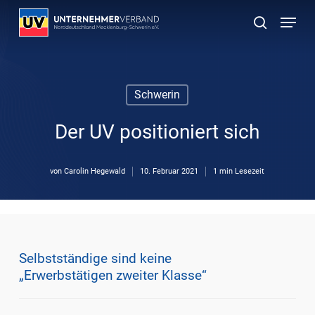
Skip
Menu
to
suchen
main
content
Schwerin
Der UV positioniert sich
von
Carolin Hegewald
10. Februar 2021
1 min Lesezeit
Selbstständige sind keine
„Erwerbstätigen zweiter Klasse“