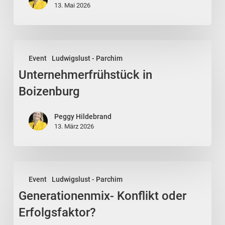
Glewe
13. Mai 2026
Unternehmerfrühstück
Event
Ludwigslust - Parchim
in
Unternehmerfrühstück in
Boizenburg
Boizenburg
Peggy Hildebrand
13. März 2026
Generationenmix-
Event
Ludwigslust - Parchim
Konflikt
Generationenmix- Konflikt oder
oder
Erfolgsfaktor?
Erfolgsfaktor?