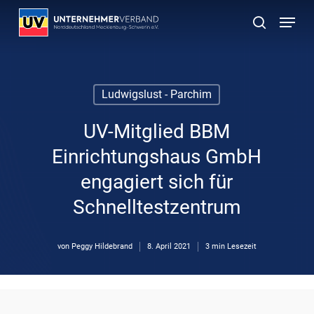
Skip
Menu
to
suchen
main
content
Ludwigslust - Parchim
UV-Mitglied BBM
Einrichtungshaus GmbH
engagiert sich für
Schnelltestzentrum
von
Peggy Hildebrand
8. April 2021
3 min Lesezeit