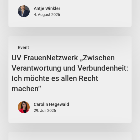
GmbH
Antje Winkler
4. August 2026
UV
Event
FrauenNetzwerk
UV FrauenNetzwerk „Zwischen
„Zwischen
Verantwortung
Verantwortung und Verbundenheit:
und
Ich möchte es allen Recht
Verbundenheit:
machen“
Ich
möchte
Carolin Hegewald
es
29. Juli 2026
allen
Recht
Online-
machen“