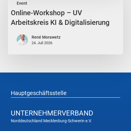
Event
Workshop
Online-Workshop – UV
–
UV
Arbeitskreis KI & Digitalisierung
Arbeitskreis
KI
René Morawetz
24. Juli 2026
&
Digitalisierung
Hauptgeschäftsstelle
UNTERNEHMER
VERBAND
Norddeutschland Mecklenburg-Schwerin e.V.