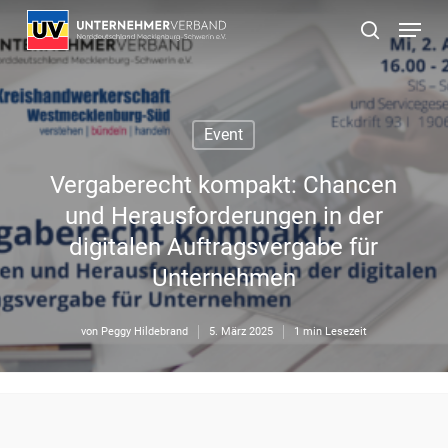
Skip
Menu
to
suchen
main
content
Event
Vergaberecht kompakt: Chancen
und Herausforderungen in der
digitalen Auftragsvergabe für
Unternehmen
von
Peggy Hildebrand
5. März 2025
1 min Lesezeit