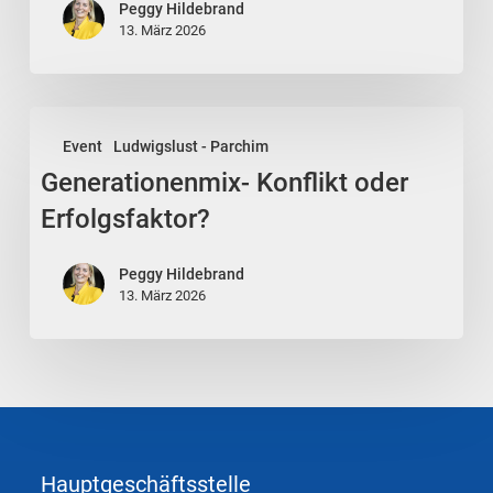
Peggy Hildebrand
13. März 2026
Generationenmix-
Event
Ludwigslust - Parchim
Konflikt
Generationenmix- Konflikt oder
oder
Erfolgsfaktor?
Erfolgsfaktor?
Peggy Hildebrand
13. März 2026
Hauptgeschäftsstelle