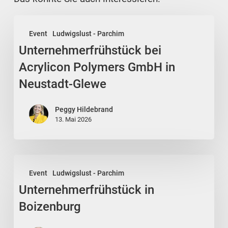
Unternehmerfrühstück
Event
Ludwigslust - Parchim
bei
Unternehmerfrühstück bei
Acrylicon
Polymers
Acrylicon Polymers GmbH in
GmbH
Neustadt-Glewe
in
Neustadt-
Peggy Hildebrand
Glewe
13. Mai 2026
Unternehmerfrühstück
Event
Ludwigslust - Parchim
in
Unternehmerfrühstück in
Boizenburg
Boizenburg