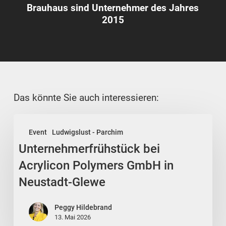
Brauhaus sind Unternehmer des Jahres
2015
Das könnte Sie auch interessieren:
Unternehmerfrühstück
Event
Ludwigslust - Parchim
bei
Unternehmerfrühstück bei
Acrylicon
Polymers
Acrylicon Polymers GmbH in
GmbH
Neustadt-Glewe
in
Neustadt-
Peggy Hildebrand
Glewe
13. Mai 2026