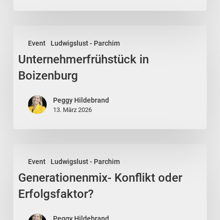
Unternehmerfrühstück
Event
Ludwigslust - Parchim
in
Unternehmerfrühstück in
Boizenburg
Boizenburg
Peggy Hildebrand
13. März 2026
Generationenmix-
Event
Ludwigslust - Parchim
Konflikt
Generationenmix- Konflikt oder
oder
Erfolgsfaktor?
Erfolgsfaktor?
Peggy Hildebrand