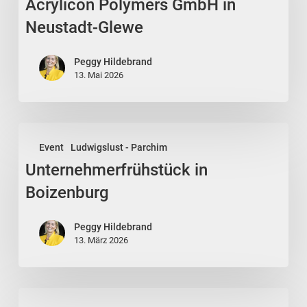
Polymers
Acrylicon Polymers GmbH in
GmbH
Neustadt-Glewe
in
Neustadt-
Peggy Hildebrand
Glewe
13. Mai 2026
Unternehmerfrühstück
Event
Ludwigslust - Parchim
in
Unternehmerfrühstück in
Boizenburg
Boizenburg
Peggy Hildebrand
13. März 2026
Generationenmix-