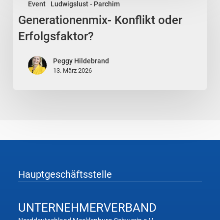
Event
Ludwigslust - Parchim
Konflikt
Generationenmix- Konflikt oder
oder
Erfolgsfaktor?
Erfolgsfaktor?
Peggy Hildebrand
13. März 2026
Hauptgeschäftsstelle
UNTERNEHMER
VERBAND