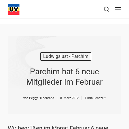
Skip
Menu
to
suchen
main
content
Ludwigslust - Parchim
Parchim hat 6 neue
Mitglieder im Februar
von
Peggy Hildebrand
8. März 2012
1 min Lesezeit
Wir begrüßen im Monat Februar 6 neue