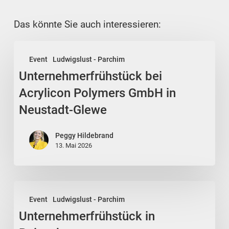
Das könnte Sie auch interessieren:
Unternehmerfrühstück
Event
Ludwigslust - Parchim
bei
Unternehmerfrühstück bei
Acrylicon
Polymers
Acrylicon Polymers GmbH in
GmbH
Neustadt-Glewe
in
Neustadt-
Peggy Hildebrand
Glewe
13. Mai 2026
Unternehmerfrühstück
Event
Ludwigslust - Parchim
in
Unternehmerfrühstück in
Boizenburg