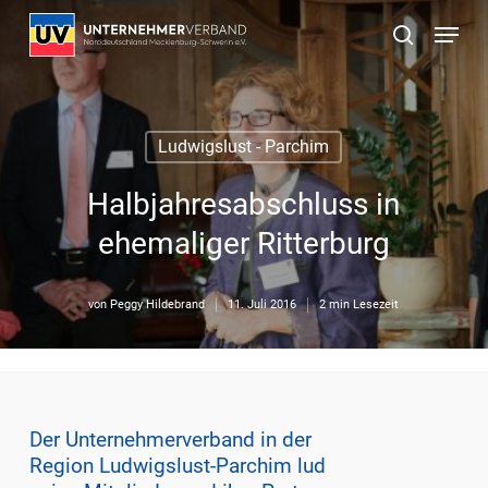
Skip
Menu
to
suchen
main
content
Ludwigslust - Parchim
Halbjahresabschluss in
ehemaliger Ritterburg
von
Peggy Hildebrand
11. Juli 2016
2 min Lesezeit
Der Unternehmerverband in der
Region Ludwigslust-Parchim lud