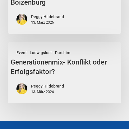
Boizenburg
Peggy Hildebrand
13. März 2026
Generationenmix-
Event
Ludwigslust - Parchim
Konflikt
Generationenmix- Konflikt oder
oder
Erfolgsfaktor?
Erfolgsfaktor?
Peggy Hildebrand
13. März 2026