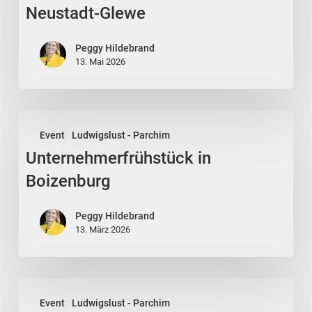
GmbH
Neustadt-Glewe
in
Neustadt-
Peggy Hildebrand
Glewe
13. Mai 2026
Unternehmerfrühstück
Event
Ludwigslust - Parchim
in
Unternehmerfrühstück in
Boizenburg
Boizenburg
Peggy Hildebrand
13. März 2026
Generationenmix-
Event
Ludwigslust - Parchim
Konflikt