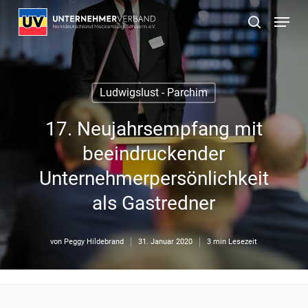
Skip
Menu
to
suchen
main
content
Ludwigslust - Parchim
17. Neujahrsempfang mit
beeindruckender
Unternehmerpersönlichkeit
als Gastredner
von
Peggy Hildebrand
31. Januar 2020
3 min Lesezeit