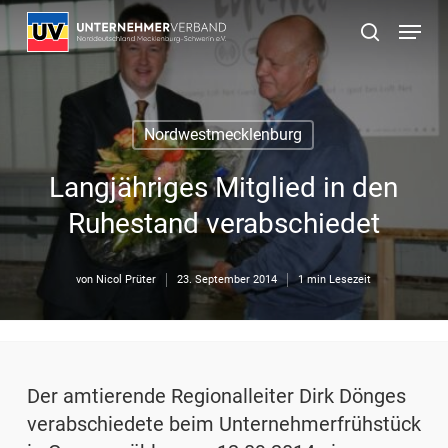
Skip
Menu
to
suchen
main
content
Nordwestmecklenburg
Langjähriges Mitglied in den
Ruhestand verabschiedet
von
Nicol Prüter
23. September 2014
1 min Lesezeit
Der amtierende Regionalleiter Dirk Dönges
verabschiedete beim Unternehmerfrühstück