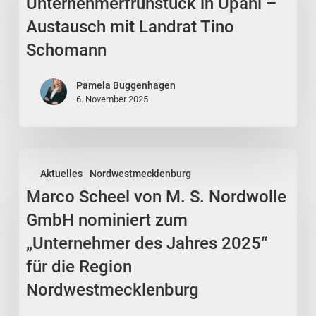
Unternehmerfrühstück in Upahl –
–
Austausch
Austausch mit Landrat Tino
mit
Schomann
Landrat
Tino
Pamela Buggenhagen
Schomann
6. November 2025
Marco
Aktuelles
Nordwestmecklenburg
Scheel
Marco Scheel von M. S. Nordwolle
von
M.
GmbH nominiert zum
S.
„Unternehmer des Jahres 2025“
Nordwolle
für die Region
GmbH
Nordwestmecklenburg
nominiert
zum