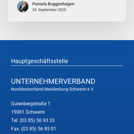
Pamela Buggenhagen
„Unternehmer
24. September 2025
des
Jahres
2025“
für
die
Region
Hauptgeschäftsstelle
Nordwestmecklenburg
UNTERNEHMER
VERBAND
Norddeutschland Mecklenburg-Schwerin e.V.
Gutenbergstraße 1
19061 Schwerin
Tel:
(03 85) 56 93 33
Fax: (03 85) 56 85 01