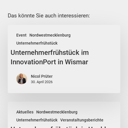
Das könnte Sie auch interessieren:
Unternehmerfrühstück
Event
Nordwestmecklenburg
im
Unternehmerfrühstück
InnovationPort
Unternehmerfrühstück im
in
Wismar
InnovationPort in Wismar
Nicol Prüter
30. April 2026
Unternehmerfrühstück
Aktuelles
Nordwestmecklenburg
in
Unternehmerfrühstück
Veranstaltungsberichte
Upahl