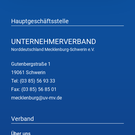
für
die
Region
Hauptgeschäftsstelle
Nordwestmecklenburg
UNTERNEHMER
VERBAND
Norddeutschland Mecklenburg-Schwerin e.V.
Gutenbergstraße 1
19061 Schwerin
Tel:
(03 85) 56 93 33
Fax: (03 85) 56 85 01
mecklenburg@uv-mv.de
Verband
Über uns