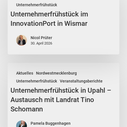
Unternehmerfrühstück
InnovationPort
Unternehmerfrühstück im
in
Wismar
InnovationPort in Wismar
Nicol Prüter
30. April 2026
Unternehmerfrühstück
Aktuelles
Nordwestmecklenburg
in
Unternehmerfrühstück
Veranstaltungsberichte
Upahl
Unternehmerfrühstück in Upahl –
–
Austausch
Austausch mit Landrat Tino
mit
Schomann
Landrat
Tino
Pamela Buggenhagen