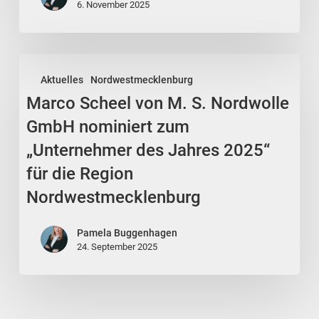
Schomann
6. November 2025
Marco
Aktuelles
Nordwestmecklenburg
Scheel
Marco Scheel von M. S. Nordwolle
von
M.
GmbH nominiert zum
S.
„Unternehmer des Jahres 2025“
Nordwolle
für die Region
GmbH
Nordwestmecklenburg
nominiert
zum
Pamela Buggenhagen
„Unternehmer
24. September 2025
des
Jahres
2025“