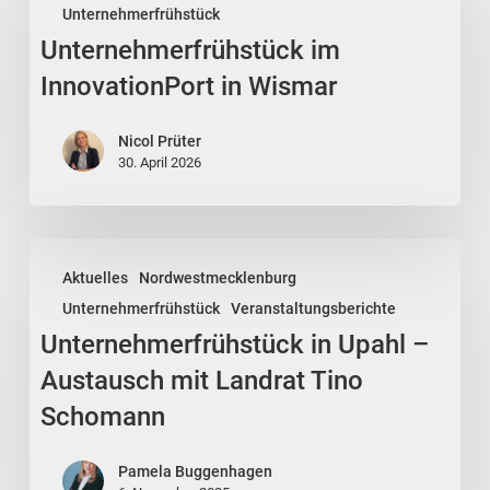
Unternehmerfrühstück
InnovationPort
Unternehmerfrühstück im
in
Wismar
InnovationPort in Wismar
Nicol Prüter
30. April 2026
Unternehmerfrühstück
Aktuelles
Nordwestmecklenburg
in
Unternehmerfrühstück
Veranstaltungsberichte
Upahl
Unternehmerfrühstück in Upahl –
–
Austausch
Austausch mit Landrat Tino
mit
Schomann
Landrat
Tino
Pamela Buggenhagen