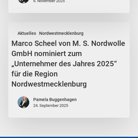
Schomann
6. November 2025
Marco
Aktuelles
Nordwestmecklenburg
Scheel
Marco Scheel von M. S. Nordwolle
von
M.
GmbH nominiert zum
S.
„Unternehmer des Jahres 2025“
Nordwolle
für die Region
GmbH
Nordwestmecklenburg
nominiert
zum
Pamela Buggenhagen
„Unternehmer
24. September 2025
des
Jahres
2025“