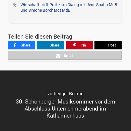
Wirtschaft trifft Politik: im Dialog mit Jens Spahn MdB
und Simone Borchardt MdB
Teilen Sie diesen Beitrag
Share
Share
Pin
Post
Email
vorheriger Beitrag
30. Schönberger Musiksommer vor dem
Abschluss Unternehmerabend im
Katharinenhaus