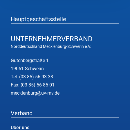
für
die
Region
Hauptgeschäftsstelle
Nordwestmecklenburg
UNTERNEHMER
VERBAND
Norddeutschland Mecklenburg-Schwerin e.V.
Gutenbergstraße 1
19061 Schwerin
Tel:
(03 85) 56 93 33
Fax: (03 85) 56 85 01
mecklenburg@uv-mv.de
Verband
Über uns