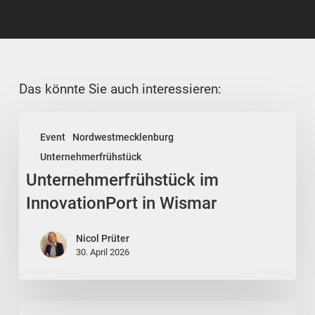
Das könnte Sie auch interessieren:
Unternehmerfrühstück
Event
Nordwestmecklenburg
im
Unternehmerfrühstück
InnovationPort
Unternehmerfrühstück im
in
Wismar
InnovationPort in Wismar
Nicol Prüter
30. April 2026
Unternehmerfrühstück