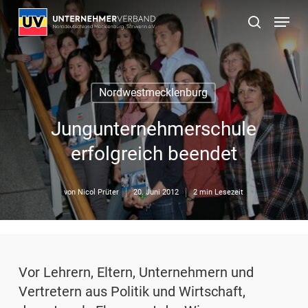
Skip
Menu
to
suchen
main
content
Nordwestmecklenburg
Jungunternehmerschule
erfolgreich beendet
von
Nicol Prüter
20. Juni 2012
2 min Lesezeit
Vor Lehrern, Eltern, Unternehmern und
Vertretern aus Politik und Wirtschaft,