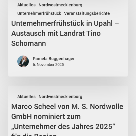
Aktuelles
Nordwestmecklenburg
in
Unternehmerfrühstück
Veranstaltungsberichte
Upahl
Unternehmerfrühstück in Upahl –
–
Austausch
Austausch mit Landrat Tino
mit
Schomann
Landrat
Tino
Pamela Buggenhagen
Schomann
6. November 2025
Marco
Aktuelles
Nordwestmecklenburg
Scheel
Marco Scheel von M. S. Nordwolle
von
M.
GmbH nominiert zum
S.
„Unternehmer des Jahres 2025“
Nordwolle