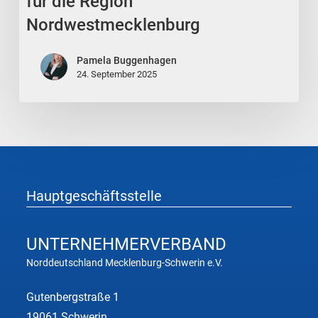
für die Region
GmbH
Nordwestmecklenburg
nominiert
zum
Pamela Buggenhagen
„Unternehmer
24. September 2025
des
Jahres
2025“
für
die
Region
Hauptgeschäftsstelle
Nordwestmecklenburg
UNTERNEHMER
VERBAND
Norddeutschland Mecklenburg-Schwerin e.V.
Gutenbergstraße 1
19061 Schwerin