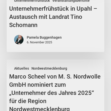
Unternehmerfrühstück
Veranstaltungsberichte
Upahl
Unternehmerfrühstück in Upahl –
–
Austausch
Austausch mit Landrat Tino
mit
Schomann
Landrat
Tino
Pamela Buggenhagen
Schomann
6. November 2025
Marco
Aktuelles
Nordwestmecklenburg
Scheel
Marco Scheel von M. S. Nordwolle
von
M.
GmbH nominiert zum
S.
„Unternehmer des Jahres 2025“
Nordwolle
für die Region
GmbH
Nordwestmecklenburg