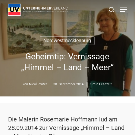
Skip
Menu
to
suchen
main
content
Nordwestmecklenburg
Geheimtip: Vernissage
„Himmel – Land – Meer“
von
Nicol Prüter
30. September 2014
1 min Lesezeit
Die Malerin Rosemarie Hoffmann lud am
28.09.2014 zur Vernissage „Himmel – Land