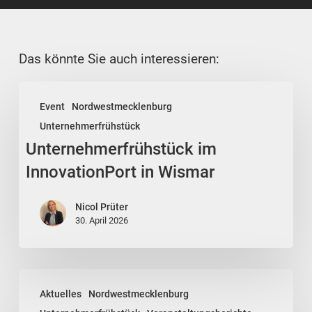
Das könnte Sie auch interessieren:
Unternehmerfrühstück
Event
Nordwestmecklenburg
im
Unternehmerfrühstück
InnovationPort
Unternehmerfrühstück im
in
Wismar
InnovationPort in Wismar
Nicol Prüter
30. April 2026
Unternehmerfrühstück
Aktuelles
Nordwestmecklenburg
in