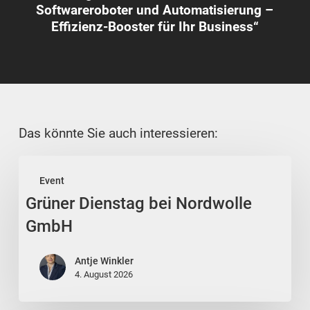
Softwareroboter und Automatisierung –
Effizienz-Booster für Ihr Business“
Das könnte Sie auch interessieren:
Grüner
Event
Dienstag
Grüner Dienstag bei Nordwolle
bei
Nordwolle
GmbH
GmbH
Antje Winkler
4. August 2026