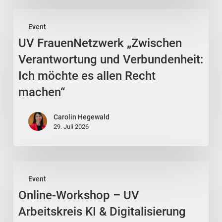
UV
Event
FrauenNetzwerk
UV FrauenNetzwerk „Zwischen
„Zwischen
Verantwortung
Verantwortung und Verbundenheit:
und
Ich möchte es allen Recht
Verbundenheit:
machen“
Ich
möchte
Carolin Hegewald
es
29. Juli 2026
allen
Recht
Online-
machen“
Event
Workshop
Online-Workshop – UV
–
UV
Arbeitskreis KI & Digitalisierung