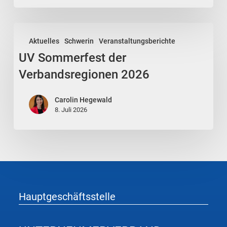
UV
Aktuelles
Schwerin
Veranstaltungsberichte
Sommerfest
UV Sommerfest der
der
Verbandsregionen
Verbandsregionen 2026
2026
Carolin Hegewald
8. Juli 2026
Hauptgeschäftsstelle