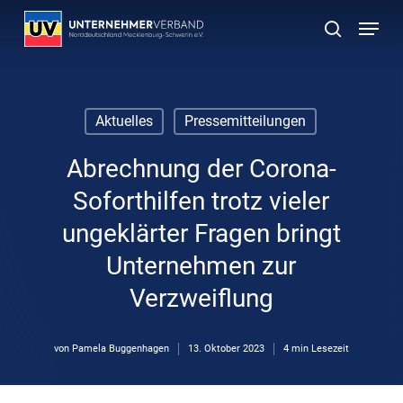
Skip
Menu
to
suchen
main
content
Aktuelles
Pressemitteilungen
Abrechnung der Corona-
Soforthilfen trotz vieler
ungeklärter Fragen bringt
Unternehmen zur
Verzweiflung
von
Pamela Buggenhagen
13. Oktober 2023
4 min Lesezeit