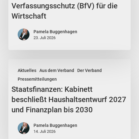
Verfassungsschutz
Verfassungsschutz (BfV) für die
(BfV)
Wirtschaft
für
die
Pamela Buggenhagen
Wirtschaft
23. Juli 2026
Staatsfinanzen:
Aktuelles
Aus dem Verband
Der Verband
Kabinett
Pressemitteilungen
beschließt
Staatsfinanzen: Kabinett
Haushaltsentwurf
2027
beschließt Haushaltsentwurf 2027
und
und Finanzplan bis 2030
Finanzplan
bis
Pamela Buggenhagen
2030
14. Juli 2026