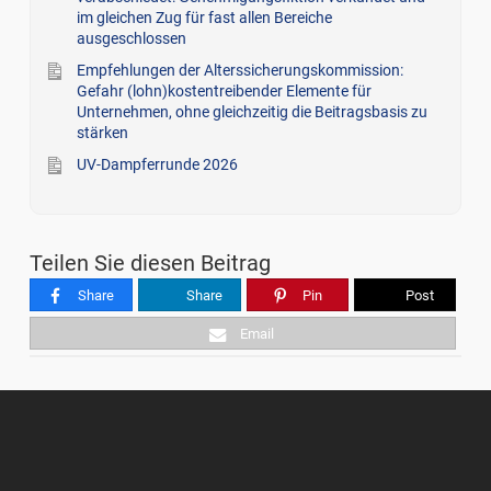
im gleichen Zug für fast allen Bereiche
ausgeschlossen
Empfehlungen der Alterssicherungskommission:
Gefahr (lohn)kostentreibender Elemente für
Unternehmen, ohne gleichzeitig die Beitragsbasis zu
stärken
UV-Dampferrunde 2026
Teilen Sie diesen Beitrag
Share
Share
Pin
Post
Email