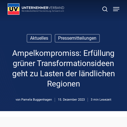
Skip
Menu
to
suchen
main
content
Aktuelles
Pressemitteilungen
Ampelkompromiss: Erfüllung
grüner Transformationsideen
geht zu Lasten der ländlichen
Regionen
von
Pamela Buggenhagen
15. Dezember 2023
3 min Lesezeit