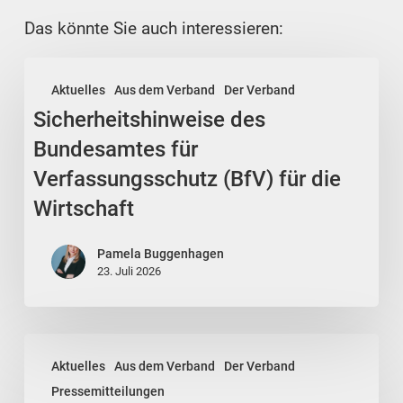
Das könnte Sie auch interessieren:
Sicherheitshinweise
Aktuelles
Aus dem Verband
Der Verband
des
Sicherheitshinweise des
Bundesamtes
für
Bundesamtes für
Verfassungsschutz
Verfassungsschutz (BfV) für die
(BfV)
Wirtschaft
für
die
Pamela Buggenhagen
Wirtschaft
23. Juli 2026
Staatsfinanzen:
Aktuelles
Aus dem Verband
Der Verband
Kabinett
Pressemitteilungen
beschließt