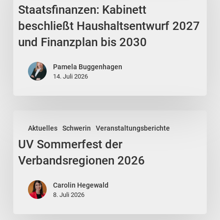
Staatsfinanzen: Kabinett
Haushaltsentwurf
2027
beschließt Haushaltsentwurf 2027
und
und Finanzplan bis 2030
Finanzplan
bis
Pamela Buggenhagen
2030
14. Juli 2026
UV
Aktuelles
Schwerin
Veranstaltungsberichte
Sommerfest
UV Sommerfest der
der
Verbandsregionen
Verbandsregionen 2026
2026
Carolin Hegewald
8. Juli 2026