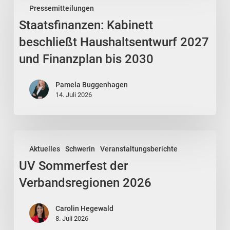
Pressemitteilungen
beschließt
Staatsfinanzen: Kabinett
Haushaltsentwurf
2027
beschließt Haushaltsentwurf 2027
und
und Finanzplan bis 2030
Finanzplan
bis
Pamela Buggenhagen
2030
14. Juli 2026
UV
Aktuelles
Schwerin
Veranstaltungsberichte
Sommerfest
UV Sommerfest der
der
Verbandsregionen
Verbandsregionen 2026
2026
Carolin Hegewald
8. Juli 2026