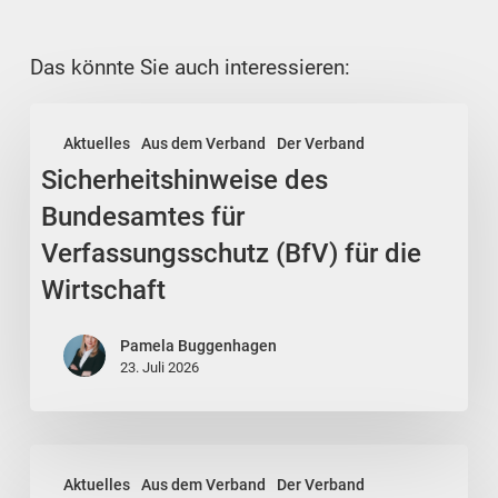
Das könnte Sie auch interessieren:
Sicherheitshinweise
Aktuelles
Aus dem Verband
Der Verband
des
Sicherheitshinweise des
Bundesamtes
für
Bundesamtes für
Verfassungsschutz
Verfassungsschutz (BfV) für die
(BfV)
Wirtschaft
für
die
Pamela Buggenhagen
Wirtschaft
23. Juli 2026
Staatsfinanzen:
Aktuelles
Aus dem Verband
Der Verband
Kabinett