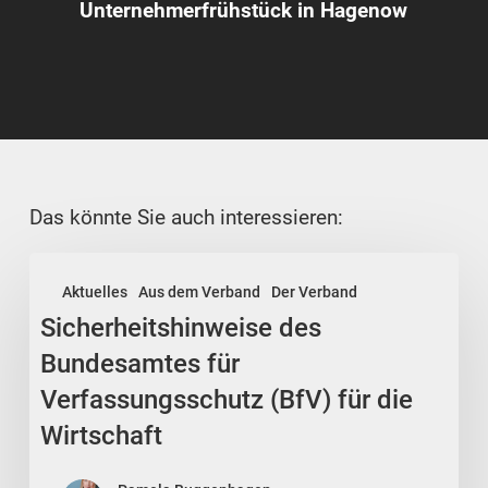
Unternehmerfrühstück in Hagenow
Das könnte Sie auch interessieren:
Sicherheitshinweise
Aktuelles
Aus dem Verband
Der Verband
des
Sicherheitshinweise des
Bundesamtes
für
Bundesamtes für
Verfassungsschutz
Verfassungsschutz (BfV) für die
(BfV)
Wirtschaft
für
die