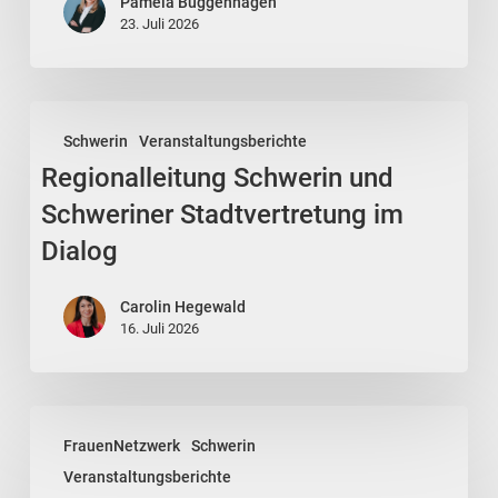
Pamela Buggenhagen
Wirtschaft
23. Juli 2026
Regionalleitung
Schwerin
Veranstaltungsberichte
Schwerin
Regionalleitung Schwerin und
und
Schweriner
Schweriner Stadtvertretung im
Stadtvertretung
Dialog
im
Dialog
Carolin Hegewald
16. Juli 2026
UV
FrauenNetzwerk
Schwerin
FrauenNetzwerk
Veranstaltungsberichte
„Zwischen