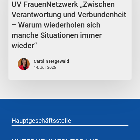
UV FrauenNetzwerk „Zwischen
Verantwortung
und
Verantwortung und Verbundenheit
Verbundenheit
– Warum wiederholen sich
–
manche Situationen immer
Warum
wieder“
wiederholen
sich
Carolin Hegewald
manche
14. Juli 2026
Situationen
immer
wieder“
Hauptgeschäftsstelle