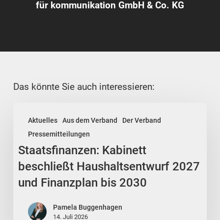
für kommunikation GmbH & Co. KG
Das könnte Sie auch interessieren:
Staatsfinanzen:
Aktuelles
Aus dem Verband
Der Verband
Kabinett
Pressemitteilungen
beschließt
Staatsfinanzen: Kabinett
Haushaltsentwurf
2027
beschließt Haushaltsentwurf 2027
und
und Finanzplan bis 2030
Finanzplan
bis
Pamela Buggenhagen
2030
14. Juli 2026