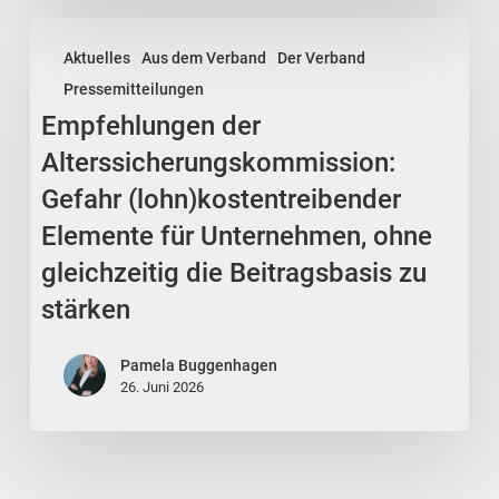
Bereiche
Empfehlungen
ausgeschlossen
Aktuelles
Aus dem Verband
Der Verband
der
Pressemitteilungen
Alterssicherungskommission:
Empfehlungen der
Gefahr
(lohn)kostentreibender
Alterssicherungskommission:
Elemente
Gefahr (lohn)kostentreibender
für
Elemente für Unternehmen, ohne
Unternehmen,
gleichzeitig die Beitragsbasis zu
ohne
stärken
gleichzeitig
die
Pamela Buggenhagen
Beitragsbasis
26. Juni 2026
zu
stärken