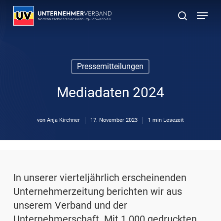
Skip
Menu
to
suchen
main
content
Pressemitteilungen
Mediadaten 2024
von
Anja Kirchner
17. November 2023
1 min Lesezeit
In unserer vierteljährlich erscheinenden
Unternehmerzeitung berichten wir aus
unserem Verband und der
Unternehmerschaft. Mit 1.000 gedruckten