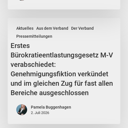
Erstes
Aktuelles
Aus dem Verband
Der Verband
Bürokratieentlastungsgesetz
Pressemitteilungen
M-
Erstes
V
verabschiedet:
Bürokratieentlastungsgesetz M-V
Genehmigungsfiktion
verabschiedet:
verkündet
Genehmigungsfiktion verkündet
und
und im gleichen Zug für fast allen
im
Bereiche ausgeschlossen
gleichen
Zug
Pamela Buggenhagen
für
2. Juli 2026
fast
allen