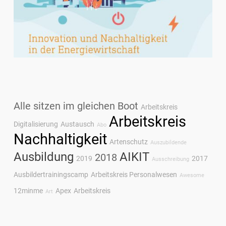
Alle sitzen im gleichen Boot
Arbeitskreis
Arbeitskreis
Digitalisierung
Austausch
Abo
Nachhaltigkeit
Artenschutz
Auszubildende
Ausbildung
AIKIT
2018
2019
2017
Ausschreibung
Ausbildertrainingscamp
Arbeitskreis Personalwesen
Awesome
12minme
Apex
Arbeitskreis
Art