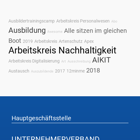
Ausbildertrainingscamp
Arbeitskreis Personalwesen
Abo
Ausbildung
Alle sitzen im gleichen
Awesome
Boot
2019
Arbeitskreis
Artenschutz
Apex
Arbeitskreis Nachhaltigkeit
AIKIT
Arbeitskreis Digitalisierung
Art
Ausschreibung
2018
Austausch
2017
12minme
Auszubildende
Hauptgeschäftsstelle
UNTERNEHMER
VERBAND