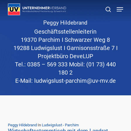
Skip
Menu
to
suchen
main
Peggy Hildebrand
content
Geschäftsstellenleiterin
19370 Parchim I Schwarzer Weg 8
19288 Ludwigslust I Garnisonsstraße 7 I
Projektbüro DeveLUP
Tel.: 0385 – 569 333 Mobil: (01 73) 440
180 2
E-Mail: ludwigslust-parchim@uv-mv.de
Peggy Hildebrand
In
Ludwigslust - Parchim
Wirtschaftsstammtisch mit dem Landrat