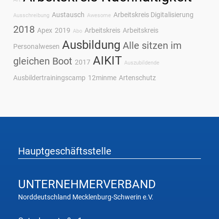
Austausch
Arbeitskreis Digitalisierung
Ausschreibung
Awesome
2018
Apex
2019
Arbeitskreis
Arbeitskreis
Abo
Ausbildung
Alle sitzen im
Personalwesen
AIKIT
gleichen Boot
2017
Auszubildende
Ausbildertrainingscamp
12minme
Artenschutz
Hauptgeschäftsstelle
UNTERNEHMER
VERBAND
Norddeutschland Mecklenburg-Schwerin e.V.