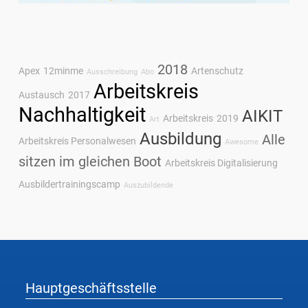
2018
Apex
12minme
Artenschutz
Ausschreibung
Abo
Arbeitskreis
Austausch
2017
Nachhaltigkeit
AIKIT
Arbeitskreis
2019
Art
Ausbildung
Alle
Arbeitskreis Personalwesen
Awesome
sitzen im gleichen Boot
Arbeitskreis Digitalisierung
Ausbildertrainingscamp
Auszubildende
Hauptgeschäftsstelle