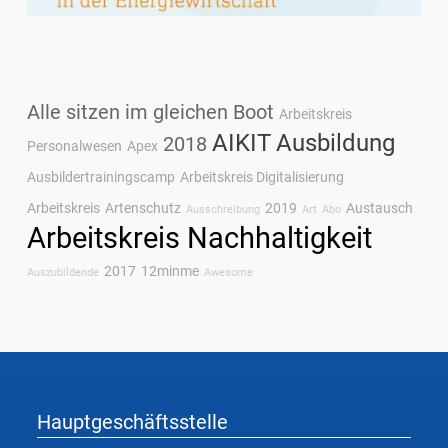
Alle sitzen im gleichen Boot
Arbeitskreis
AIKIT
Ausbildung
2018
Personalwesen
Apex
Ausbildertrainingscamp
Arbeitskreis Digitalisierung
Arbeitskreis
Artenschutz
2019
Austausch
Ausschreibung
Art
Abo
Arbeitskreis Nachhaltigkeit
2017
12minme
Auszubildende
Awesome
Hauptgeschäftsstelle