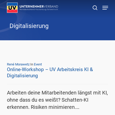
Skip
Menu
to
suchen
main
content
Digitalisierung
René Morawetz
In
Event
Online-Workshop – UV Arbeitskreis KI &
Digitalisierung
Arbeiten deine Mitarbeitenden längst mit KI,
ohne dass du es weißt? Schatten-KI
erkennen. Risiken minimieren.…