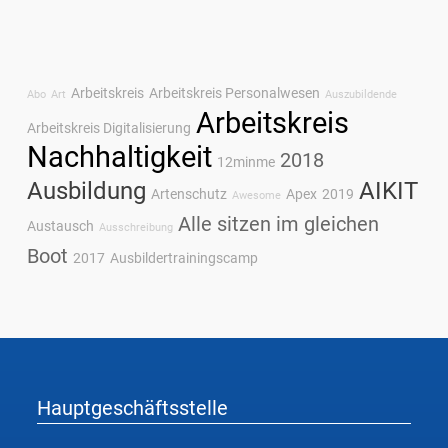
Arbeitskreis
Arbeitskreis Personalwesen
Abo
Art
Auszubildende
Arbeitskreis
Arbeitskreis Digitalisierung
Nachhaltigkeit
2018
12minme
Ausbildung
AIKIT
Artenschutz
Apex
2019
Awesome
Alle sitzen im gleichen
Austausch
Ausschreibung
Boot
2017
Ausbildertrainingscamp
Hauptgeschäftsstelle